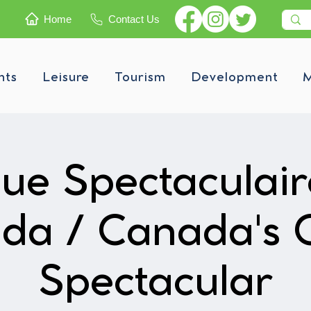
Home
Contact Us
nts
Leisure
Tourism
Development
M
que Spectaculair
da / Canada's C
Spectacular