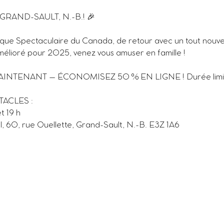
GRAND-SAULT, N.-B.! 🎉
rque Spectaculaire du Canada, de retour avec un tout nouv
Amélioré pour 2025, venez vous amuser en famille !
INTENANT – ÉCONOMISEZ 50 % EN LIGNE ! Durée limité
ACLES :
t 19 h
al, 60, rue Ouellette, Grand-Sault, N.-B. E3Z 1A6