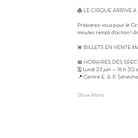
🎪 LE CIRQUE ARRIVE À 
Préparez-vous pour le Ci
minutes rempli d'action ! 
🚨 BILLETS EN VENTE MA
📅 HORAIRES DES SPECT
🗓 Lundi 23 juin – 16 h 30 e
📍 Centre E. & P. ​​Sénéch
Show More