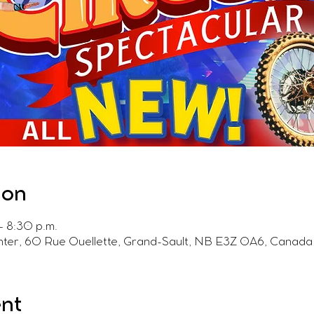
ion
– 8:30 p.m.
ter, 60 Rue Ouellette, Grand-Sault, NB E3Z 0A6, Canada
ent