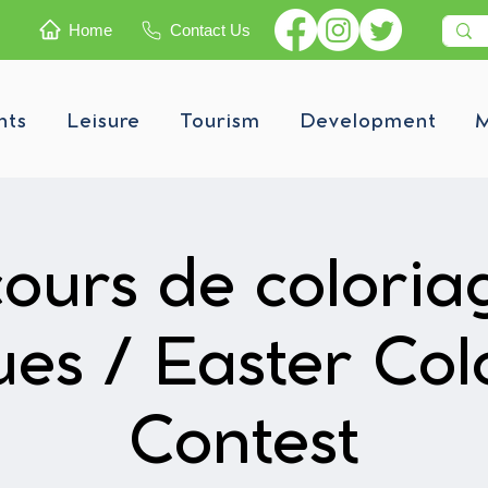
Home
Contact Us
nts
Leisure
Tourism
Development
M
ours de coloria
es / Easter Col
Contest