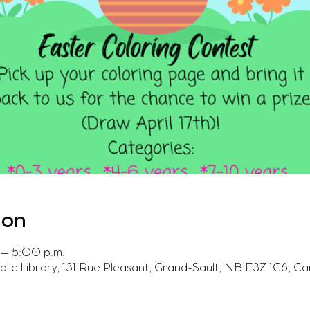
ion
 – 5:00 p.m.
ublic Library, 131 Rue Pleasant, Grand-Sault, NB E3Z 1G6, C