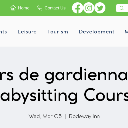
Home
Contact Us
nts
Leisure
Tourism
Development
M
rs de gardienna
abysitting Cour
Wed, Mar 05
  |  
Rodeway Inn