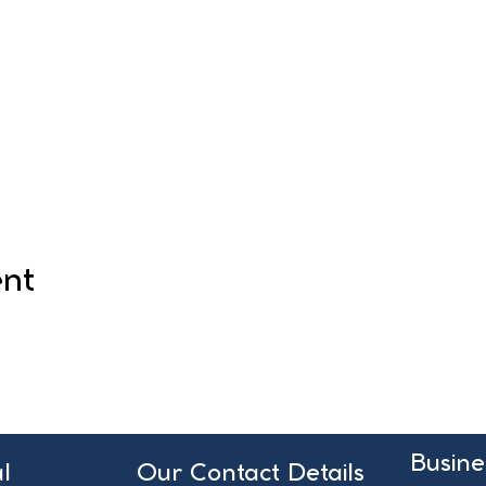
ent
Busine
l
Our Contact Details