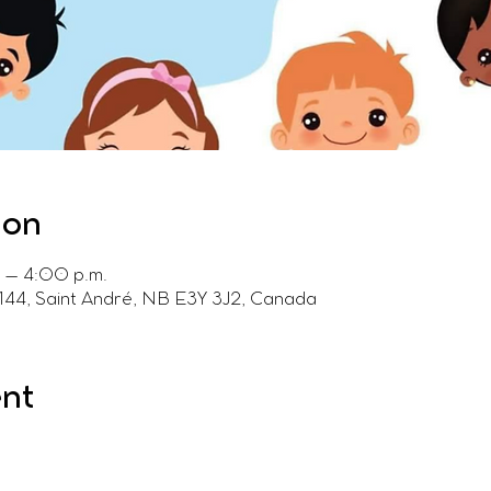
ion
 – 4:00 p.m.
44, Saint André, NB E3Y 3J2, Canada
ent