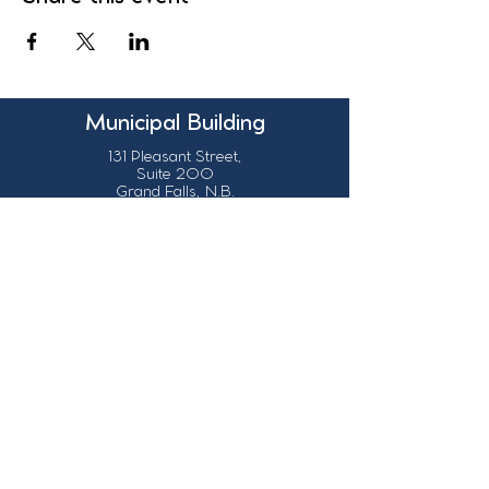
Municipal Building
131 Pleasant Street,
Suite 200
Grand Falls, N.B.
Canada
E3Z 1G6
Our Contact Details
info@grandsault.ca
506.475.7777
506.475.7779
Business Hours