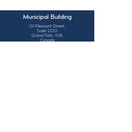
Municipal Building
131 Pleasant Street,
Suite 200
Grand Falls, N.B.
Canada
E3Z 1G6
Our Contact Details
info@grandsault.ca
506.475.7777
506.475.7779
Business Hours
Monday - Friday,
8:30 a.m. - 4:30