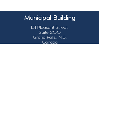
Municipal Building
131 Pleasant Street,
Suite 200
Grand Falls, N.B.
Canada
E3Z 1G6
Our Contact Details
info@grandsault.ca
506.475.7777
506.475.7779
Business Hours
Monday - Friday,
8:30 a.m. - 4:30