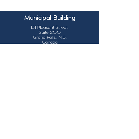
Municipal Building
131 Pleasant Street,
Suite 200
Grand Falls, N.B.
Canada
E3Z 1G6
Our Contact Details
info@grandsault.ca
506.475.7777
506.475.7779
Business Hours
Monday - Friday,
8:30 a.m. - 4:30