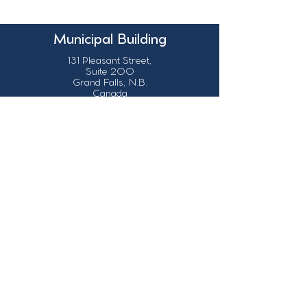
Municipal Building
131 Pleasant Street,
Suite 200
Grand Falls, N.B.
Canada
E3Z 1G6
Our Contact Details
info@grandsault.ca
506.475.7777
506.475.7779
Business Hours
Monday - Friday,
8:30 a.m. - 4:30