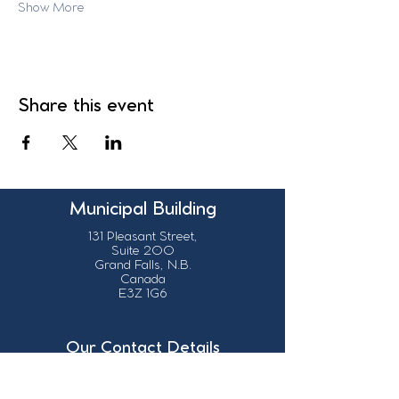
Show More
Share this event
Municipal Building
131 Pleasant Street,
Suite 200
Grand Falls, N.B.
Canada
E3Z 1G6
Our Contact Details
info@grandsault.ca