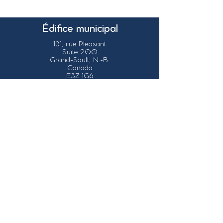
Édifice municipal
131, rue Pleasant
Suite 200
Grand-Sault, N.-B.
Canada
E3Z 1G6
Nos coordonnées
info@grandsault.ca
Tél.:
506.475.7777
Fax:
506.475.7779
Heures
d'ouverture
Du lundi au vendredi,
de 8h30 à 16h30