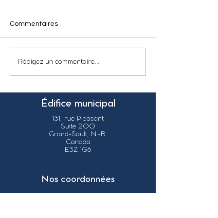
Commentaires
Rédigez un commentaire...
Édifice municipal
131, rue Pleasant
Suite 200
Grand-Sault, N.-B.
Canada
E3Z 1G6
Nos coordonnées
info@grandsault.ca
Tél.:
506.475.7777