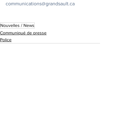
communications@grandsault.ca
Nouvelles / News
Communiqué de presse
Police
Édifice municipal
131, rue Pleasant
Suite 200
Grand-Sault, N.-B.
Canada
E3Z 1G6
Nos coordonnées
info@grandsault.ca