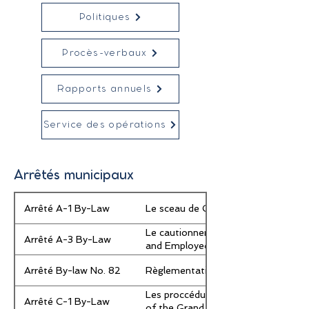
Politiques
Procès-verbaux
Rapports annuels
Service des opérations
Arrêtés municipaux
Arrêté A-1 By-Law
Le sceau de Grand-Sault / Seal of G
Le cautionnement annuel des offici
Arrêté A-3 By-Law
and Employees of Grand Falls
Arrêté By-law No. 82
Règlementation de la circulation rou
Les proccédures applicables aux ré
Arrêté C-1 By-Law
of the Grand Falls Town Council