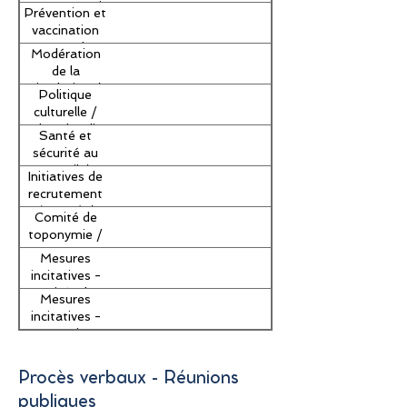
Vaping Ban
Harassment in
Prévention et
the workplace
vaccination
contre le
Modération
tétanos /
de la
Tetamis
circulation /
Politique
prévention
Traffic
culturelle /
and
Calming
Cultural Policy
vaccination
Santé et
sécurité au
travail /
Initiatives de
Health and
recrutement
Safety
(FPGS) /
Comité de
Recruitment
toponymie /
Initiatives
Toponymy
Mesures
(GFPF)
Committee
incitatives -
Unités de
Mesures
logement /
incitatives -
Incentive
Entreprises
measures -
commerciales
Housing Units
et industrielles
Procès verbaux - Réunions
/ Incentive
publiques
measures -