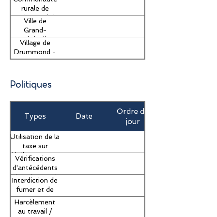
2023
rurale de
Saint-André
Ville de
2022
Grand-
Sault/Falls -
Village de
2022
Drummond -
2022
Politiques
Ordre du
Types
Date
jour
Utilisation de la
taxe sur
l'hébergement
Vérifications
touristique /
d'antécédents
Use of Tourism
/ Background
Interdiction de
Accommodation
checks
fumer et de
vapoter /
Harcèlement
Smoking and
au travail /