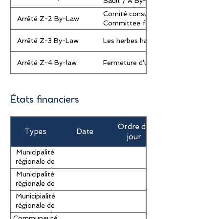
Sault / A By-law Respecting the Con
Grand Falls
Comité consultatif en mantière d'ur
Arrêté Z-2 By-Law
Committee for Grand Falls
Arrêté Z-3 By-Law
Les herbes hautes dans Grand-Sault 
Arrêté Z-4 By-law
Fermeture d'une portion de la rue L
États financiers
Ordre du
Types
Date
jour
Municipalité
régionale de
Grand-Sault
Municipalité
2025
régionale de
Grand-Sault
Municipialité
2024
régionale de
Grand-Sault
Communauté