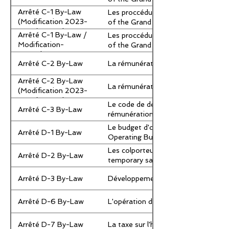
Arrêté C-1 By-Law
Les proccédures applicables aux ré
(Modification 2023-
of the Grand Falls Town Council
001 / Amendment
Arrêté C-1 By-Law /
Les proccédures applicables aux ré
2023-001)
Modification-
of the Grand Falls Town Council
Amendment 2026-
Arrêté C-2 By-Law
La rémunération du maire et des con
002
Arrêté C-2 By-Law
La rémunération du maire et des co
(Modification 2023-
001 / Amendment
Le code de déontologie du conseil m
Arrêté C-3 By-Law
2023-001)
rémunération of the mayor and coun
Le budget d'opération de la Société
Arrêté D-1 By-Law
Operating Budget of the Grand Fall
Les colporteurs et les commerces t
Arrêté D-2 By-Law
temporary sales businesses in Grand
Arrêté D-3 By-Law
Développement économique / Eco
Arrêté D-6 By-Law
L'opération des commerces au détai
Arrêté D-7 By-Law
La taxe sur l'hébergement touristi