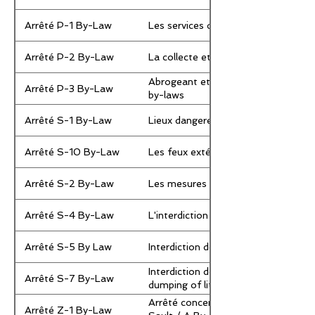
Arrêté P-1 By-Law
Les services d'eau et égout / Wate
Arrêté P-2 By-Law
La collecte et l'élimination ds ordu
Abrogeant et Modifiant certains arr
Arrêté P-3 By-Law
by-laws
Arrêté S-1 By-Law
Lieux dangereux ou inesthétiques /
Arrêté S-10 By-Law
Les feux extérieurs / Exterior Fires
Arrêté S-2 By-Law
Les mesures d'urgences pour Grand
Arrêté S-4 By-Law
L'interdiction de flâner / Loitering
Arrêté S-5 By Law
Interdiction de solliciter / Soliciting
Interdiction de jeter ou de déposer 
Arrêté S-7 By-Law
dumping of litter on the streets of 
Arrêté concernant l’édification, la 
Arrêté Z-1 By-Law