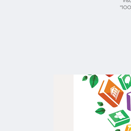
Ins
"1000