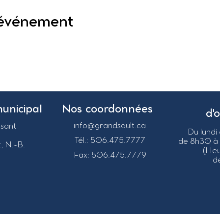
 événement
municipal
Nos coordonnées
d'
info@grandsault.ca
asant
Du lundi
Tél.: 506.475.7777
de 8h30 à
, N.-B.
(He
Fax: 506.475.7779
de