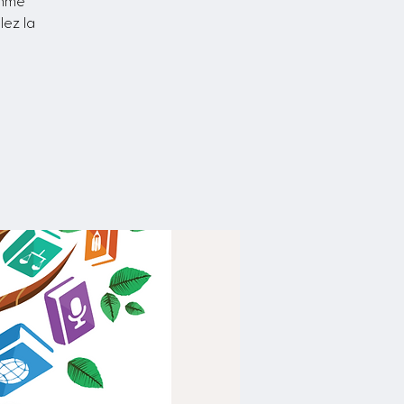
amme
lez la