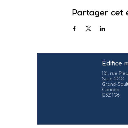
Partager cet
Édifice 
131, rue Ple
Suite 200
Grand-Sault
Canada
E3Z 1G6