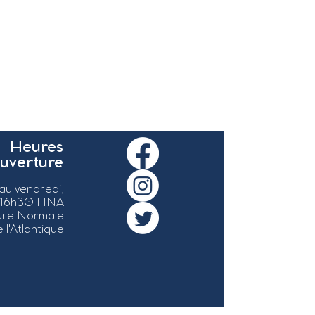
Heures
ouverture
 au vendredi,
 16h30 HNA
ure Normale
 l'Atlantique