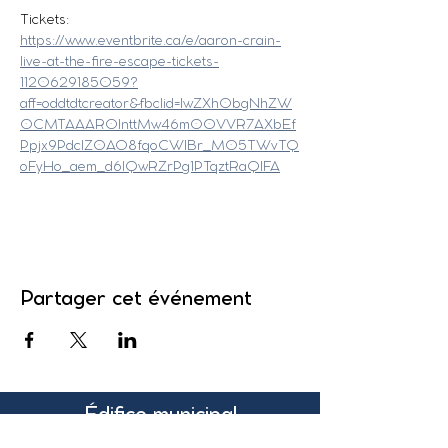
Tickets:
https://www.eventbrite.ca/e/aaron-crain-
live-at-the-fire-escape-tickets-
1120629185059?
aff=oddtdtcreator&fbclid=IwZXh0bgNhZW
0CMTAAAR0InttMw46m00VVR7AXbEf
Ppjx9PdcIZ0AO8fqoCWlBr_M05TWvTQ
oFyHo_aem_d6IQwRZrPg1PTqztRaQlFA
Partager cet événement
Édifice municipal
131, rue Pleasant