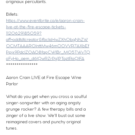
originaux percutants.
Billets:
https://www.eventbrite.ca/e/aaron-crain-
live-at-the-fire-escape-tickets-
1120629185059?
aff=oddtdtcreator&fbclid=IwZXh0bgNhZW
0CMTAAAR0InttMw46m00VVR7AXbEf
Ppjx9PdcIZ0AO8fqoCWlBr_M05TWvTQ
oFyHo_aem_d6IQwRZrPg1PTqztRaQlFA
***************
Aaron Crain LIVE at Fire Escape Wine 
Parlor
What do you get when you cross a soulful 
singer-songwriter with an aging angsty 
grunge rocker? A few therapy bills and a 
zinger of a live show. We'll bust out some 
reimagined covers and punchy original 
tunes.