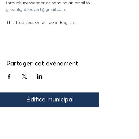
through messenger or sending an email to 
greenlight.feuvert@gmail.com
.  
This free session will be in English.
Partager cet événement
Édifice municipal
131, rue Pleasant
Suite 200
Grand-Sault, N.-B.
Canada
E3Z 1G6