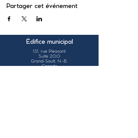
Partager cet événement
Édifice municipal
131, rue Pleasant
Suite 200
Grand-Sault, N.-B.
Canada
E3Z 1G6
Nos coordonnées
info@grandsault.ca
Tél.:
506.475.7777
Fax:
506.475.7779