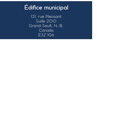
Édifice municipal
131, rue Pleasant
Suite 200
Grand-Sault, N.-B.
Canada
E3Z 1G6
Nos coordonnées
info@grandsault.ca
Tél.:
506.475.7777
Fax:
506.475.7779
Heures
d'ouverture
Du lundi au vendredi,
de 8h30 à 16h30
HNA (Heure