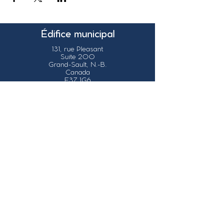
Édifice municipal
131, rue Pleasant
Suite 200
Grand-Sault, N.-B.
Canada
E3Z 1G6
Nos coordonnées
info@grandsault.ca
Tél.:
506.475.7777
Fax:
506.475.7779
Heures
d'ouverture
Du lundi au vendredi,