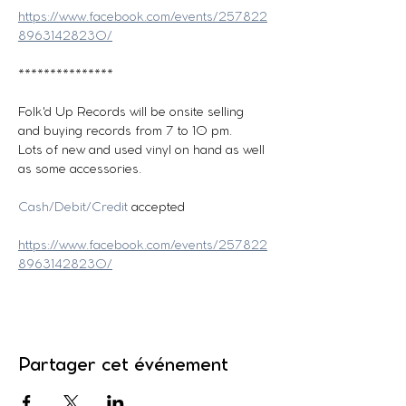
https://www.facebook.com/events/257822
89631428230/
***************
Folk'd Up Records will be onsite selling 
and buying records from 7 to 10 pm.
Lots of new and used vinyl on hand as well 
as some accessories.
Cash/Debit/Credit
 accepted
https://www.facebook.com/events/257822
89631428230/
Partager cet événement