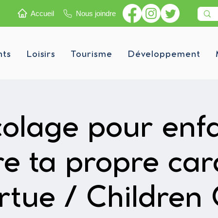
Accueil
Nous joindre
nts
Loisirs
Tourisme
Développement
colage pour enfa
e ta propre ca
rtue / Children 