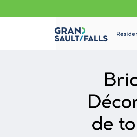
Réside
Bri
Décor
de to