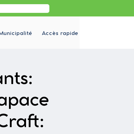
Municipalité
Accès rapide
nts:
rapace
Craft: