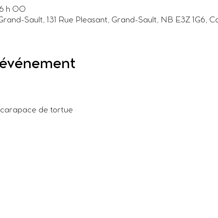
16 h 00
 Grand-Sault, 131 Rue Pleasant, Grand-Sault, NB E3Z 1G6, 
l'événement
 carapace de tortue