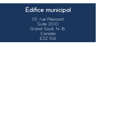
Édifice municipal
131, rue Pleasant
Suite 200
Grand-Sault, N.-B.
Canada
E3Z 1G6
Nos coordonnées
info@grandsault.ca
Tél.:
506.475.7777
Fax:
506.475.7779
Heures
d'ouverture
Du lundi au vendredi,
de 8h30 à 16h30
HNA (Heure