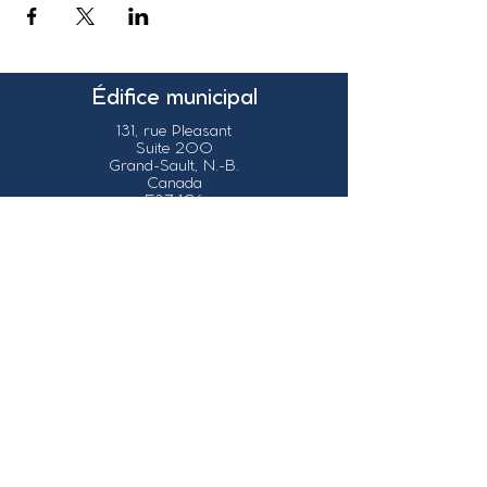
Édifice municipal
131, rue Pleasant
Suite 200
Grand-Sault, N.-B.
Canada
E3Z 1G6
Nos coordonnées
info@grandsault.ca
Tél.:
506.475.7777
Fax:
506.475.7779
Heures
d'ouverture