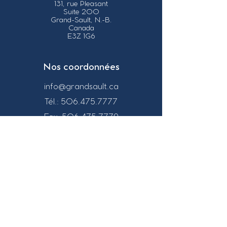
131, rue Pleasant
Suite 200
Grand-Sault, N.-B.
Canada
E3Z 1G6
Nos coordonnées
info@grandsault.ca
Tél.:
506.475.7777
Fax:
506.475.7779
Heures
d'ouverture
Du lundi au vendredi,
de 8h30 à 16h30
HNA (Heure
Normale
de l'Atlantique