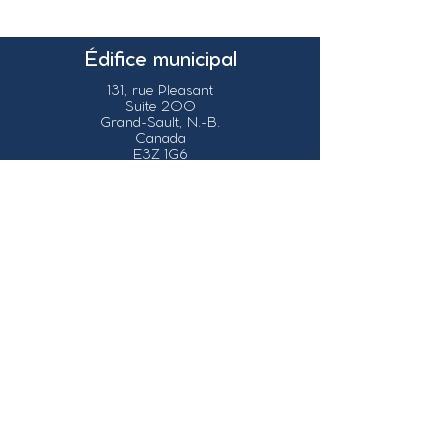
Édifice municipal
131, rue Pleasant
Suite 200
Grand-Sault, N.-B.
Canada
E3Z 1G6
Nos coordonnées
info@grandsault.ca
Tél.:
506.475.7777
Fax:
506.475.7779
Heures
d'ouverture
Du lundi au vendredi,
de 8h30 à 16h30