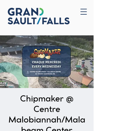
Accueil
Nous joindre
Chipmaker @
Centre
Malobiannah/Mala
beam Center