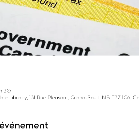
 h 30
ublic Librairy, 131 Rue Pleasant, Grand-Sault, NB E3Z 1G6, 
l'événement