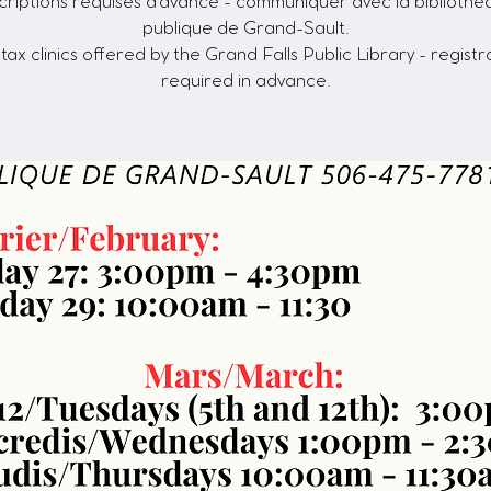
criptions requises d'avance - communiquer avec la biblioth
publique de Grand-Sault.
tax clinics offered by the Grand Falls Public Library - registr
required in advance.