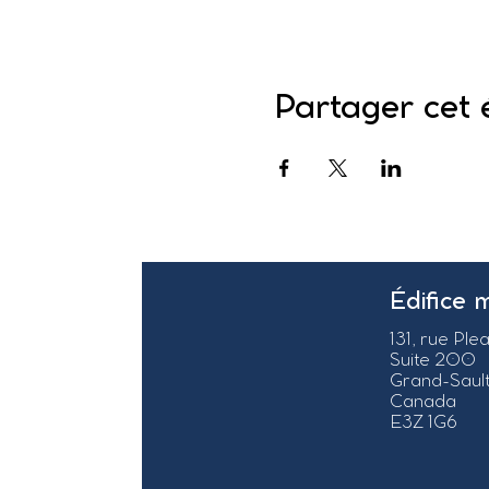
Partager cet
Édifice 
131, rue Ple
Suite 200
Grand-Sault
Canada
E3Z 1G6