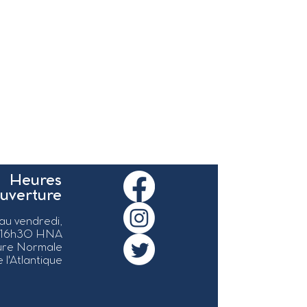
Heures
ouverture
 au vendredi,
 16h30 HNA
ure Normale
 l'Atlantique