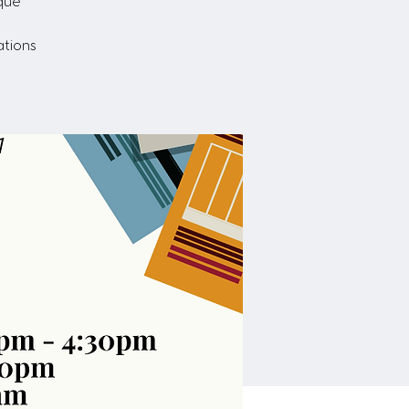
èque
ations