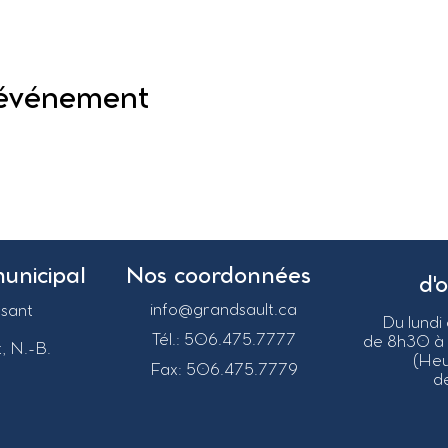
 événement
municipal
Nos coordonnées
d'
info@grandsault.ca
asant
Du lundi
Tél.: 506.475.7777
de 8h30 à
, N.-B.
(He
Fax: 506.475.7779
de