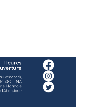
Heures
ouverture
 au vendredi,
 16h30 HNA
ure Normale
 l'Atlantique