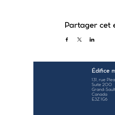
Partager cet
Édifice 
131, rue Ple
Suite 200
Grand-Sault
Canada
E3Z 1G6