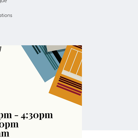
èque
ations