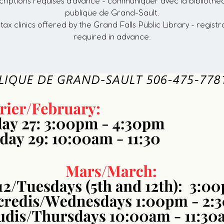
criptions requises d'avance - communiquer avec la biblioth
publique de Grand-Sault.
tax clinics offered by the Grand Falls Public Library - registr
required in advance.