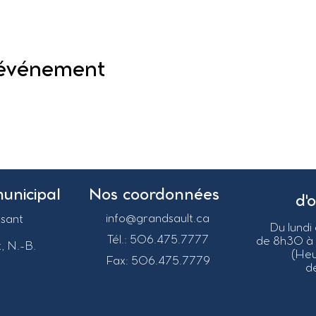
 événement
municipal
Nos coordonnées
d'
info@grandsault.ca
asant
Du lundi
Tél.: 506.475.7777
de 8h30 à
, N.-B.
(He
Fax: 506.475.7779
de