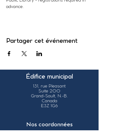
Public Library - registrations required in 
advance. 
Partager cet événement
Édifice municipal
131, rue Pleasant
Suite 200
Grand-Sault, N.-B.
Canada
E3Z 1G6
Nos coordonnées
info@grandsault.ca