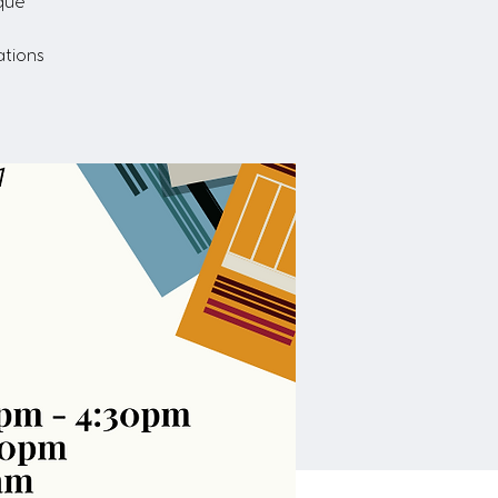
èque
ations