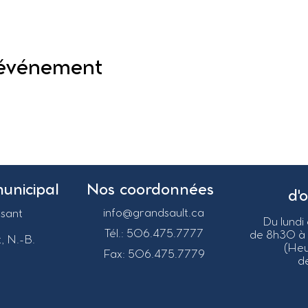
 événement
municipal
Nos coordonnées
d'
info@grandsault.ca
asant
Du lundi
Tél.: 506.475.7777
de 8h30 à
, N.-B.
(He
Fax: 506.475.7779
de