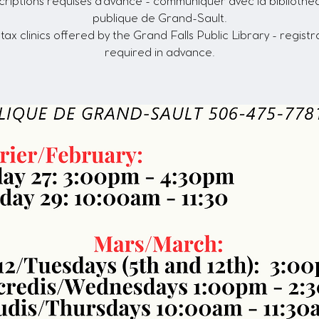
criptions requises d'avance - communiquer avec la biblioth
publique de Grand-Sault.
tax clinics offered by the Grand Falls Public Library - registr
required in advance.