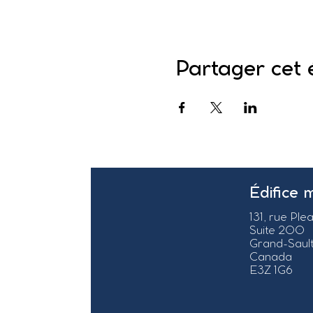
Partager cet
Édifice 
131, rue Ple
Suite 200
Grand-Sault
Canada
E3Z 1G6