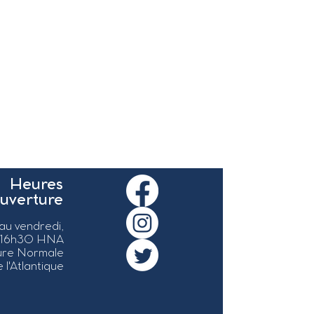
Heures
ouverture
 au vendredi,
 16h30 HNA
ure Normale
 l'Atlantique