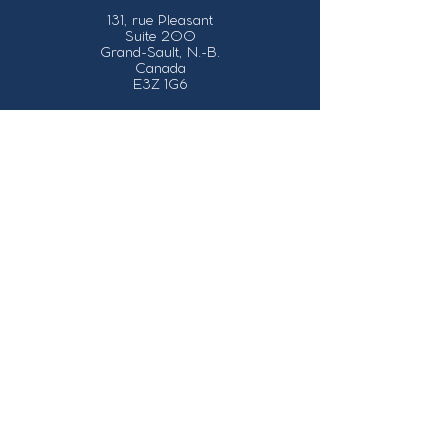
131, rue Pleasant
Suite 200
Grand-Sault, N.-B.
Canada
E3Z 1G6
Nos coordonnées
info@grandsault.ca
Tél.:
506.475.7777
Fax:
506.475.7779
Heures
d'ouverture
Du lundi au vendredi,
de 8h30 à 16h30
HNA (Heure
Normale
de l'Atlantique