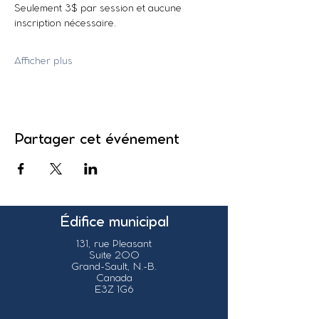
Seulement 3$ par session et aucune 
inscription nécessaire.
Afficher plus
Partager cet événement
Édifice municipal
131, rue Pleasant
Suite 200
Grand-Sault, N.-B.
Canada
E3Z 1G6