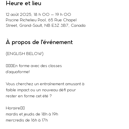
Heure et lieu
12 août 2025, 18 h 00 – 19 h 00
Piscine Richelieu Pool, 65 Rue Chapel
Street, Grand-Sault, NB E3Z 3B7, Canada
À propos de l'événement
(ENGLISH BELOW)
🏊‍♀️💪En forme avec des classes 
d’aquaforme!
Vous cherchez un entraînement amusant à 
faible impact ou un nouveau défi pour 
rester en forme cet été ? 
Horaire👇🏼
mardis et jeudis de 18h à 19h
mercredis de 16h à 17h 