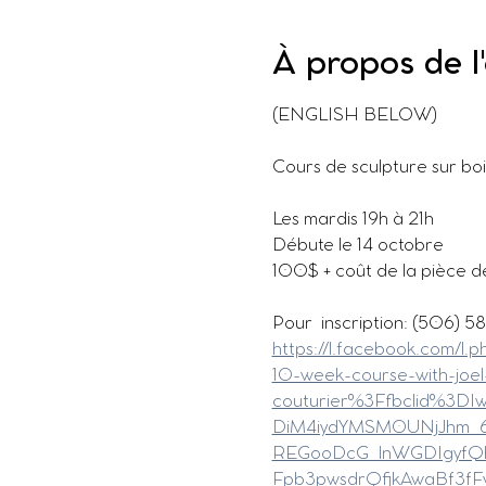
À propos de 
(ENGLISH BELOW)
Cours de sculpture sur bois
Les mardis 19h à 21h
Débute le 14 octobre
100$ + coût de la pièce de
Pour  inscription: (506) 
https://l.facebook.com/
10-week-course-with-joel
couturier%3Ffbclid%3
DiM4iydYMSM0UNjJhm_6
REGooDcG_lnWGDIgyfQ
Fpb3pwsdrQfjkAwaBf3