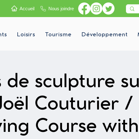
Accueil
Nous joindre
nts
Loisirs
Tourisme
Développement
 de sculpture su
Joël Couturier 
ing Course with