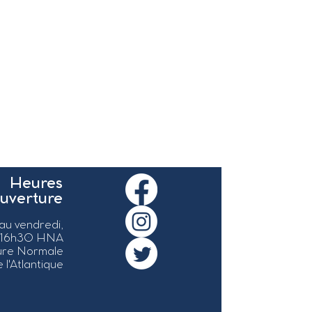
Heures
ouverture
 au vendredi,
 16h30 HNA
ure Normale
 l'Atlantique