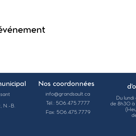
 événement
municipal
Nos coordonnées
d'
info@grandsault.ca
asant
Du lundi
Tél.: 506.475.7777
de 8h30 à
, N.-B.
(He
Fax: 506.475.7779
de