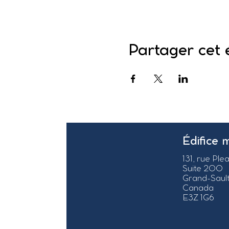
Partager cet
Édifice 
131, rue Ple
Suite 200
Grand-Sault
Canada
E3Z 1G6