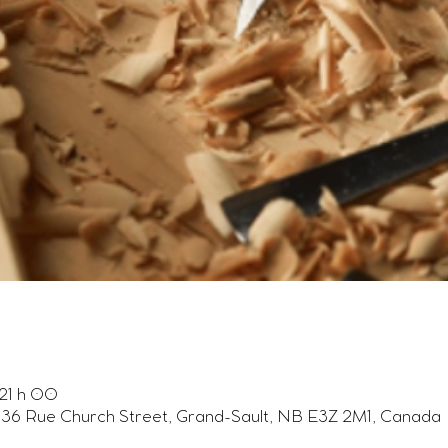
21 h 00
, 136 Rue Church Street, Grand-Sault, NB E3Z 2M1, Canada