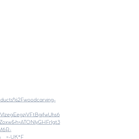
roducts%2Fwoodcarving-
zegEegzjVFtBgjfwUhs6
Zoxw&h=AT0NlyGHFrlgt3
M6R-
__=-UK*F