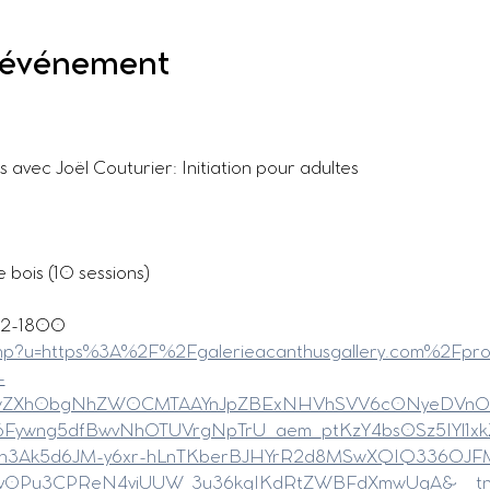
l'événement
 avec Joël Couturier: Initiation pour adultes
 bois (10 sessions)
582-1800
l.php?u=https%3A%2F%2Fgalerieacanthusgallery.com%2Fp
-
DIwZXh0bgNhZW0CMTAAYnJpZBExNHVhSVV6c0NyeDVnOVl
Fywng5dfBwvNhOTUVrgNpTrU_aem_ptKzY4bs0Sz5IYl1xk
h3Ak5d6JM-y6xr-hLnTKberBJHYrR2d8MSwXQIQ336OJF
fFv0Pu3CPReN4viUUW_3u36kqIKdRtZWBFdXmwUgA&__tn