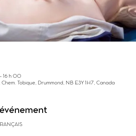
– 16 h 00
12 Chem. Tobique, Drummond, NB E3Y 1H7, Canada
l'événement
 FRANÇAIS