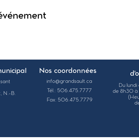
 événement
municipal
Nos coordonnées
d'
info@grandsault.ca
asant
Du lundi
Tél.: 506.475.7777
de 8h30 à
, N.-B.
(He
Fax: 506.475.7779
de