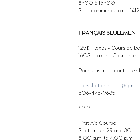
8h00 à 16h00
Salle communautaire, 141
FRANÇAIS SEULEMENT
125$ + taxes - Cours de b
160$ + taxes - Cours inter
Pour s'inscrire, contactez
consultation.nicole@gmail
506-475-9685
*****
First Aid Course
September 29 and 30
8:00 a.m. to 4:00 p.m.