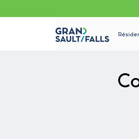
Réside
Co