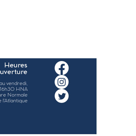
Heures
ouverture
 au vendredi,
 16h30 HNA
ure Normale
 l'Atlantique