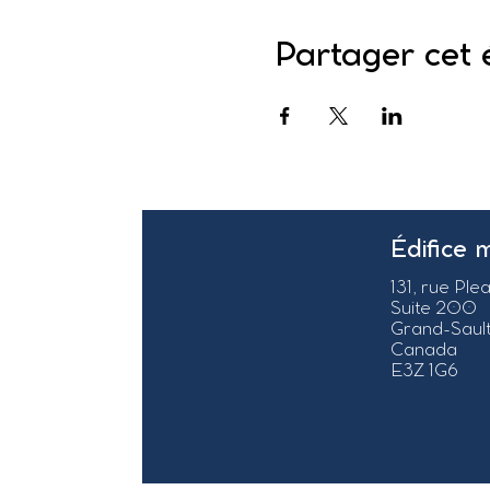
Partager cet
Édifice 
131, rue Ple
Suite 200
Grand-Sault
Canada
E3Z 1G6