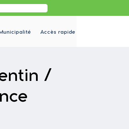
Municipalité
Accès rapide
entin /
ance