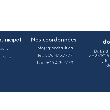
municipal
Nos coordonnées
d'
info@grandsault.ca
asant
Du lundi
Tél.: 506.475.7777
de 8h30 à
, N.-B.
(He
Fax: 506.475.7779
de
026
Municipalité régionale de Grand-Sault.
Tous droits rés