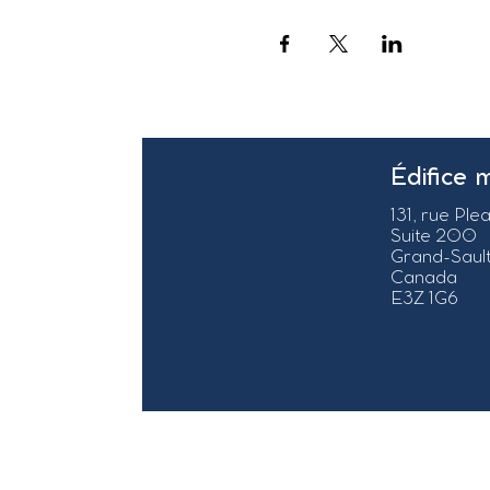
Édifice 
131, rue Ple
Suite 200
Grand-Sault
Canada
E3Z 1G6
© 2