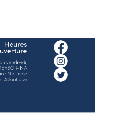
Heures
ouverture
 au vendredi,
 16h30 HNA
ure Normale
 l'Atlantique
ervés.