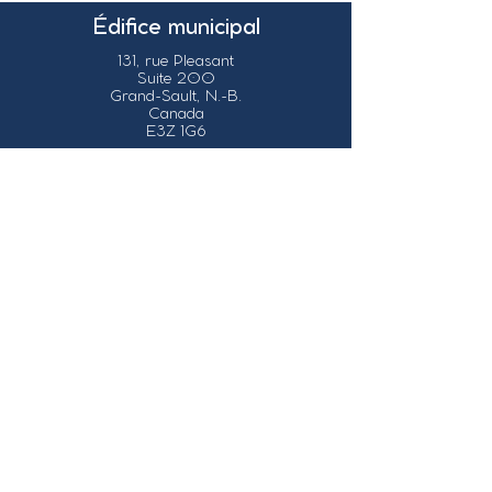
Édifice municipal
131, rue Pleasant
Suite 200
Grand-Sault, N.-B.
Canada
E3Z 1G6
Nos coordonnées
info@grandsault.ca
Tél.:
506.475.7777
Fax:
506.475.7779
Heures
d'ouverture
Du lundi au vendredi,
de 8h30 à 16h30
HNA (Heure