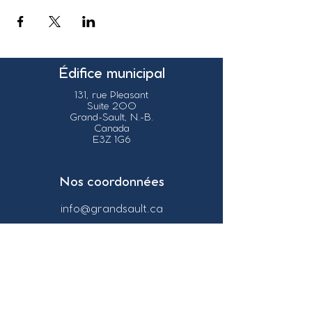
Édifice municipal
131, rue Pleasant
Suite 200
Grand-Sault, N.-B.
Canada
E3Z 1G6
Nos coordonnées
info@grandsault.ca
Tél.:
506.475.7777
Fax:
506.475.7779
Heures
d'ouverture