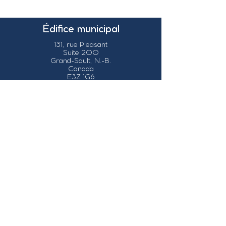
Édifice municipal
131, rue Pleasant
Suite 200
Grand-Sault, N.-B.
Canada
E3Z 1G6
Nos coordonnées
info@grandsault.ca
Tél.:
506.475.7777
Fax:
506.475.7779
Heures
d'ouverture
Du lundi au vendredi,
de 8h30 à 16h30