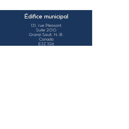
Édifice municipal
131, rue Pleasant
Suite 200
Grand-Sault, N.-B.
Canada
E3Z 1G6
Nos coordonnées
info@grandsault.ca
Tél.:
506.475.7777
Fax:
506.475.7779
Heures
d'ouverture
Du lundi au vendredi,
de 8h30 à 16h30