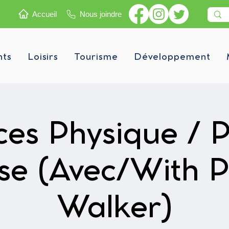
Accueil
Nous joindre
nts
Loisirs
Tourisme
Développement
ces Physique / P
se (Avec/With P
Walker)