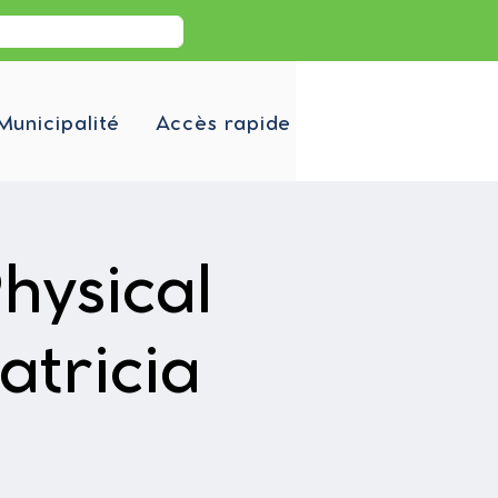
Municipalité
Accès rapide
hysical
atricia