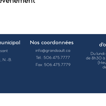
 événement
municipal
Nos coordonnées
d'
info@grandsault.ca
asant
Du lundi
Tél.: 506.475.7777
de 8h30 à
, N.-B.
(He
Fax: 506.475.7779
de
026
Municipalité régionale de Grand-Sault.
Tous droits rés