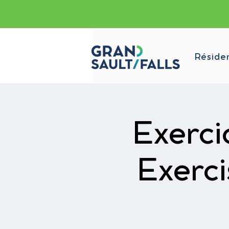
Réside
Exerci
Exerci