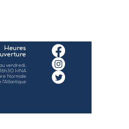
Heures
ouverture
 au vendredi,
 16h30 HNA
ure Normale
 l'Atlantique
ervés.