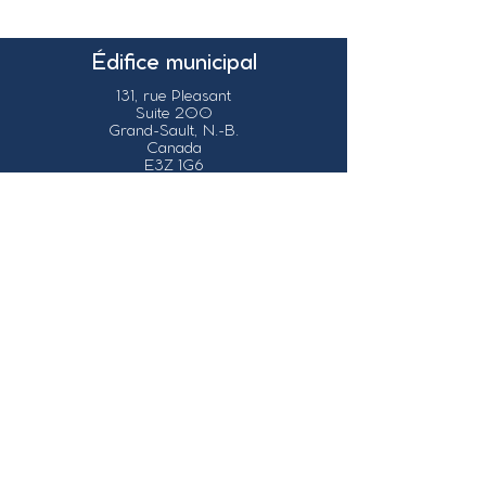
Édifice municipal
131, rue Pleasant
Suite 200
Grand-Sault, N.-B.
Canada
E3Z 1G6
Nos coordonnées
info@grandsault.ca
Tél.:
506.475.7777
Fax:
506.475.7779
Heures
d'ouverture
Du lundi au vendredi,
de 8h30 à 16h30