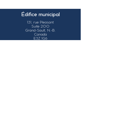
Édifice municipal
131, rue Pleasant
Suite 200
Grand-Sault, N.-B.
Canada
E3Z 1G6
Nos coordonnées
info@grandsault.ca
Tél.:
506.475.7777
Fax:
506.475.7779
Heures
d'ouverture
Du lundi au vendredi,
de 8h30 à 16h30