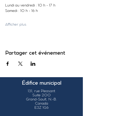
Lundi au vendredi : 10 h - 17 h
Samedi : 10 h - 16 h
Afficher plus
Partager cet événement
Édifice municipal
131, rue Pleasant
Suite 200
Grand-Sault, N.-B.
Canada
E3Z 1G6