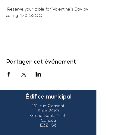
 Reserve your table for Valentine’s Day by 
calling 473-5200.
Partager cet événement
Édifice municipal
131, rue Pleasant
Suite 200
Grand-Sault, N.-B.
Canada
E3Z 1G6