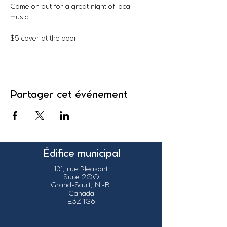
Come on out for a great night of local 
music. 
$5 cover at the door
Partager cet événement
Édifice municipal
131, rue Pleasant
Suite 200
Grand-Sault, N.-B.
Canada
E3Z 1G6