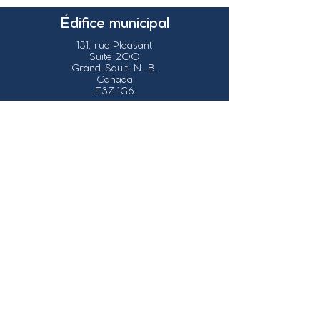
Édifice municipal
131, rue Pleasant
Suite 200
Grand-Sault, N.-B.
Canada
E3Z 1G6
Nos coordonnées
info@grandsault.ca
Tél.:
506.475.7777
Fax:
506.475.7779
Heures
d'ouverture
Du lundi au vendredi,
de 8h30 à 16h30
HNA (Heure