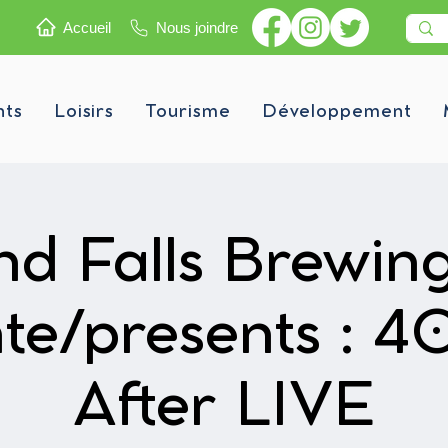
Accueil
Nous joindre
nts
Loisirs
Tourisme
Développement
d Falls Brewin
te/presents : 4
After LIVE