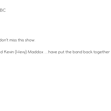
FBC
don't miss this show.
nd Kevin (Hevy) Maddox ….have put the band back together a