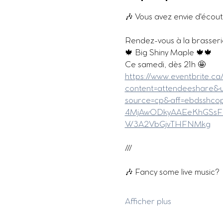
🎶 Vous avez envie d'écout
Rendez-vous à la brasseri
🍁 Big Shiny Maple 🍁🍁
Ce samedi, dès 21h 🤩
https://www.eventbrite.c
content=attendeeshare&u
source=cp&aff=ebdsshc
4MjAwODkyAAEeKhGSsF
W3A2VbGjvTHFNMkg
///
🎶 Fancy some live music?
Afficher plus