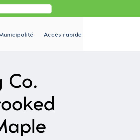
Municipalité
Accès rapide
g Co.
rooked
Maple