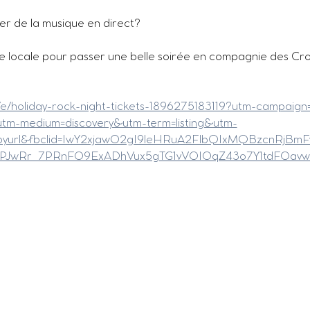
er de la musique en direct?
e locale pour passer une belle soirée en compagnie des Croo
a/e/holiday-rock-night-tickets-1896275183119?utm-campaign
tm-medium=discovery&utm-term=listing&utm-
opyurl&fbclid=IwY2xjawO2gI9leHRuA2FlbQIxMQBzcnRjB
PJwRr_7PRnFO9ExADhVux5gTG1vVOIOqZ43o7Y1tdFOav