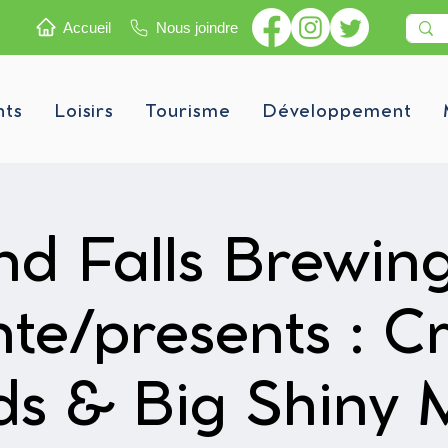
Accueil
Nous joindre
nts
Loisirs
Tourisme
Développement
d Falls Brewin
nte/presents : C
ds & Big Shiny 