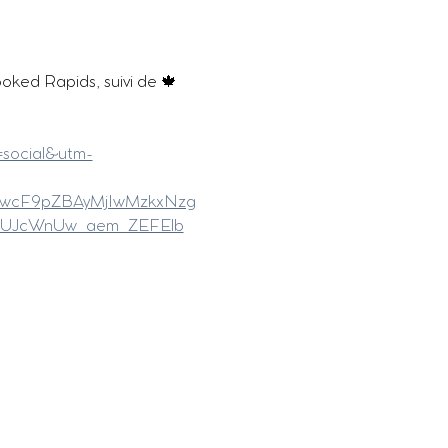
ked Rapids, suivi de 🍁
=social&utm-
mFwcF9pZBAyMjIwMzkxNzg
wUJcWnUw_aem_ZEFElb