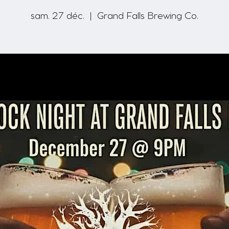
sam. 27 déc.
  |  
Grand Falls Brewing Co.