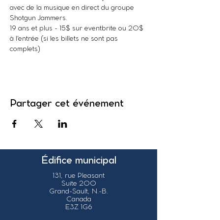
avec de la musique en direct du groupe 
Shotgun Jammers.
19 ans et plus - 15$ sur eventbrite ou 20$ 
à l'entrée (si les billets ne sont pas 
complets) 
Partager cet événement
Édifice municipal
131, rue Pleasant
Suite 200
Grand-Sault, N.-B.
Canada
E3Z 1G6