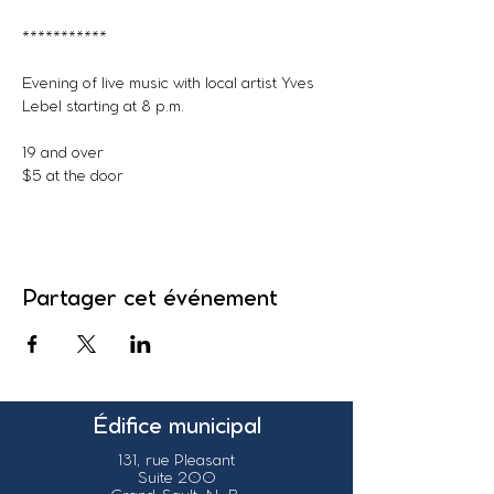
***********
Evening of live music with local artist Yves 
Lebel starting at 8 p.m. 
19 and over
$5 at the door
Partager cet événement
Édifice municipal
131, rue Pleasant
Suite 200